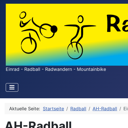
Einrad - Radball - Radwandern - Mountainbike
Aktuelle Seite:
Startseite
Radball
AH-Radball
E
AH-Radball