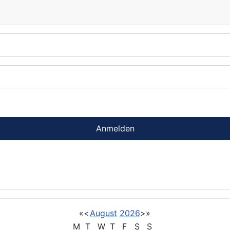
Anmelden
«
<
August
2026
>
»
M
T
W
T
F
S
S