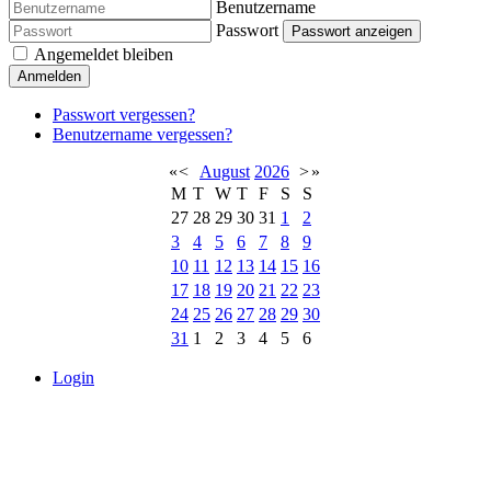
Benutzername
Passwort
Passwort anzeigen
Angemeldet bleiben
Anmelden
Passwort vergessen?
Benutzername vergessen?
«
<
August
2026
>
»
M
T
W
T
F
S
S
27
28
29
30
31
1
2
3
4
5
6
7
8
9
10
11
12
13
14
15
16
17
18
19
20
21
22
23
24
25
26
27
28
29
30
31
1
2
3
4
5
6
Login