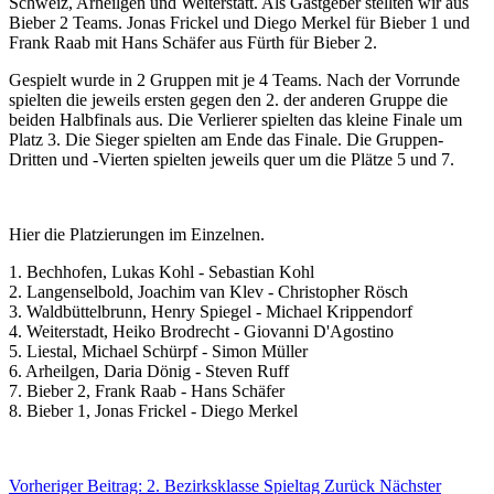
Schweiz, Arheilgen und Weiterstatt. Als Gastgeber stellten wir aus
Bieber 2 Teams. Jonas Frickel und Diego Merkel für Bieber 1 und
Frank Raab mit Hans Schäfer aus Fürth für Bieber 2.
Gespielt wurde in 2 Gruppen mit je 4 Teams. Nach der Vorrunde
spielten die jeweils ersten gegen den 2. der anderen Gruppe die
beiden Halbfinals aus. Die Verlierer spielten das kleine Finale um
Platz 3. Die Sieger spielten am Ende das Finale. Die Gruppen-
Dritten und -Vierten spielten jeweils quer um die Plätze 5 und 7.
Hier die Platzierungen im Einzelnen.
1. Bechhofen, Lukas Kohl - Sebastian Kohl
2. Langenselbold, Joachim van Klev - Christopher Rösch
3. Waldbüttelbrunn, Henry Spiegel - Michael Krippendorf
4. Weiterstadt, Heiko Brodrecht - Giovanni D'Agostino
5. Liestal, Michael Schürpf - Simon Müller
6. Arheilgen, Daria Dönig - Steven Ruff
7. Bieber 2, Frank Raab - Hans Schäfer
8. Bieber 1, Jonas Frickel - Diego Merkel
Vorheriger Beitrag: 2. Bezirksklasse Spieltag
Zurück
Nächster