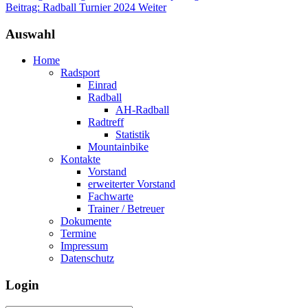
Beitrag: Radball Turnier 2024
Weiter
Auswahl
Home
Radsport
Einrad
Radball
AH-Radball
Radtreff
Statistik
Mountainbike
Kontakte
Vorstand
erweiterter Vorstand
Fachwarte
Trainer / Betreuer
Dokumente
Termine
Impressum
Datenschutz
Login