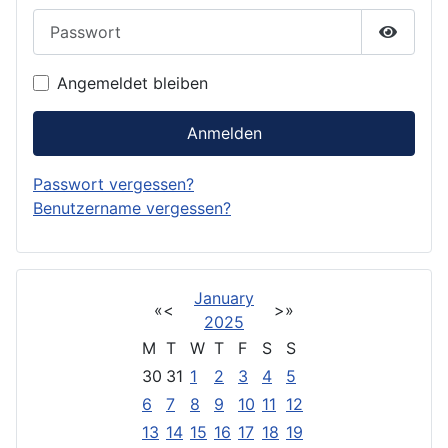
Passwort
Passwor
Angemeldet bleiben
Anmelden
Passwort vergessen?
Benutzername vergessen?
January
«
<
>
»
2025
M
T
W
T
F
S
S
30
31
1
2
3
4
5
6
7
8
9
10
11
12
13
14
15
16
17
18
19