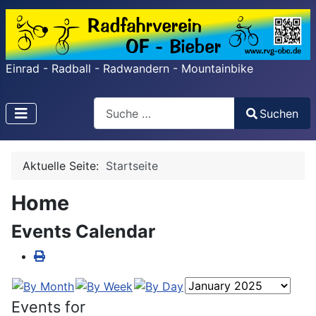
Einrad - Radball - Radwandern - Mountainbike
Search
Suchen
Type 2 or more characters for results.
Aktuelle Seite:
Startseite
Home
Events Calendar
Events for