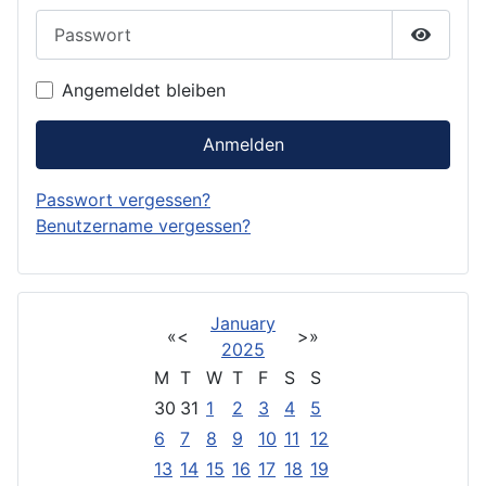
Passwort
Passwor
Angemeldet bleiben
Anmelden
Passwort vergessen?
Benutzername vergessen?
January
«
<
>
»
2025
M
T
W
T
F
S
S
30
31
1
2
3
4
5
6
7
8
9
10
11
12
13
14
15
16
17
18
19