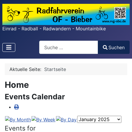
Einrad - Radball - Radwandern - Mountainbike
Search
Suchen
Type 2 or more characters for results.
Aktuelle Seite:
Startseite
Home
Events Calendar
Events for