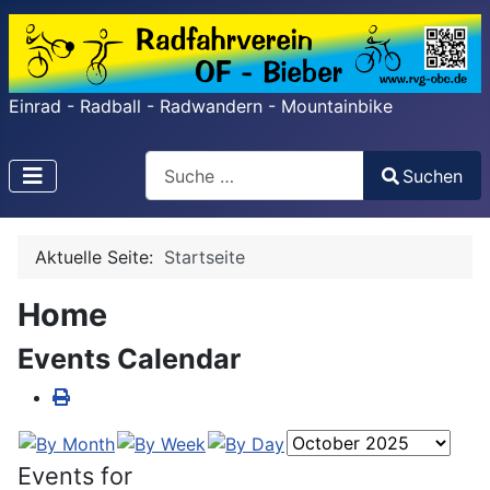
Einrad - Radball - Radwandern - Mountainbike
Search
Suchen
Type 2 or more characters for results.
Aktuelle Seite:
Startseite
Home
Events Calendar
Events for