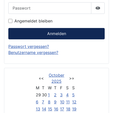
Passwort
Passwor
Angemeldet bleiben
Anmelden
Passwort vergessen?
Benutzername vergessen?
October
«
<
>
»
2025
M
T
W
T
F
S
S
29
30
1
2
3
4
5
6
7
8
9
10
11
12
13
14
15
16
17
18
19