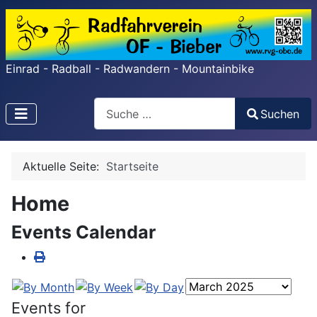
Einrad - Radball - Radwandern - Mountainbike
Search
Suchen
Type 2 or more characters for results.
Aktuelle Seite:
Startseite
Home
Events Calendar
Events for