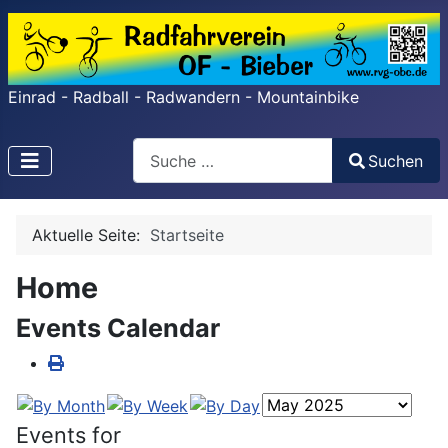
Einrad - Radball - Radwandern - Mountainbike
Search
Suchen
Type 2 or more characters for results.
Aktuelle Seite:
Startseite
Home
Events Calendar
Events for