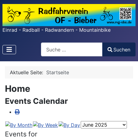
Einrad - Radball - Radwandern - Mountainbike
Search
Suchen
Type 2 or more characters for results.
Aktuelle Seite:
Startseite
Home
Events Calendar
Events for