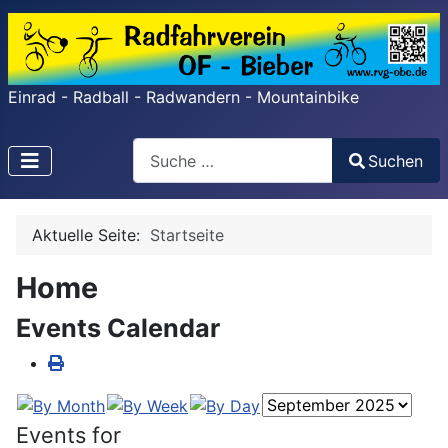
Einrad - Radball - Radwandern - Mountainbike
Search
Suchen
Type 2 or more characters for results.
Aktuelle Seite:
Startseite
Home
Events Calendar
Events for