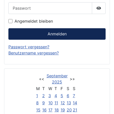
Passwort
Passwor
Angemeldet bleiben
Anmelden
Passwort vergessen?
Benutzername vergessen?
September
«
<
>
»
2025
M
T
W
T
F
S
S
1
2
3
4
5
6
7
8
9
10
11
12
13
14
15
16
17
18
19
20
21