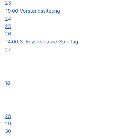
23
19:00 Vorstandssitzung
24
25
26
14:00 3. Bezirksklasse-Spieltag
27
18
28
29
30