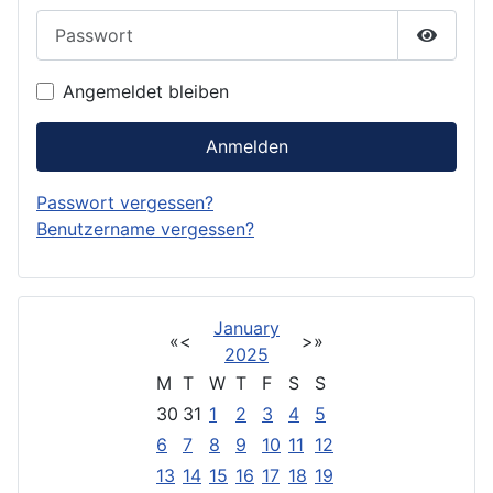
Passwort
Passwor
Angemeldet bleiben
Anmelden
Passwort vergessen?
Benutzername vergessen?
January
«
<
>
»
2025
M
T
W
T
F
S
S
30
31
1
2
3
4
5
6
7
8
9
10
11
12
13
14
15
16
17
18
19