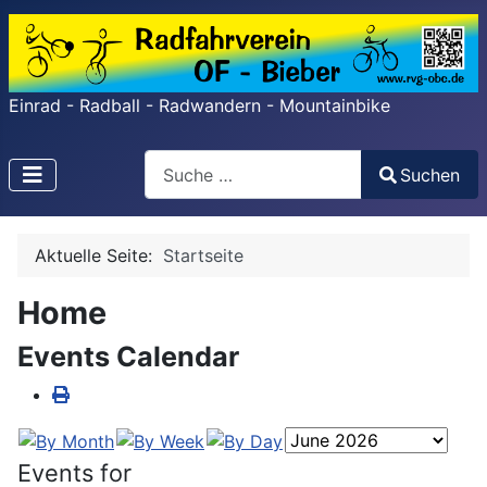
Einrad - Radball - Radwandern - Mountainbike
Search
Suchen
Type 2 or more characters for results.
Aktuelle Seite:
Startseite
Home
Events Calendar
Events for