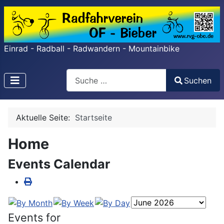
Einrad - Radball - Radwandern - Mountainbike
Search
Suchen
Type 2 or more characters for results.
Aktuelle Seite:
Startseite
Home
Events Calendar
Events for