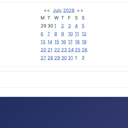
«
<
July
2026
>
»
M
T
W
T
F
S
S
29
30
1
2
3
4
5
6
7
8
9
10
11
12
13
14
15
16
17
18
19
20
21
22
23
24
25
26
27
28
29
30
31
1
2