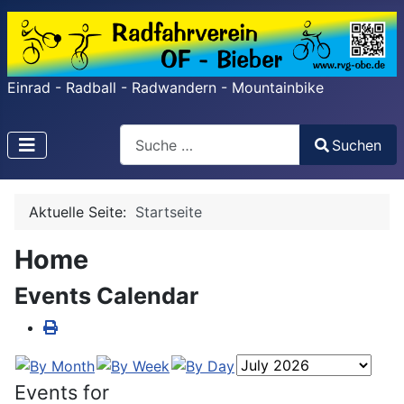
Einrad - Radball - Radwandern - Mountainbike
Search
Suchen
Type 2 or more characters for results.
Aktuelle Seite:
Startseite
Home
Events Calendar
Events for