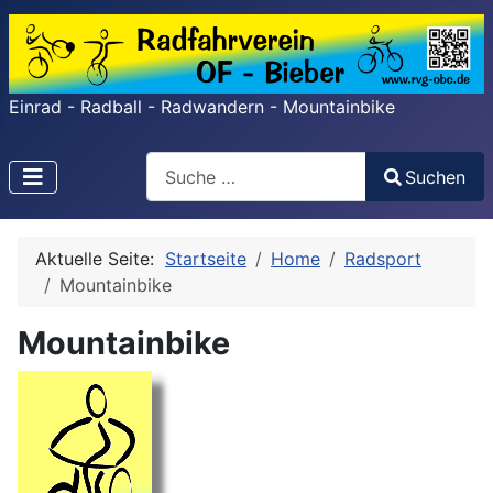
Einrad - Radball - Radwandern - Mountainbike
Search
Suchen
Type 2 or more characters for results.
Aktuelle Seite:
Startseite
Home
Radsport
Mountainbike
Mountainbike