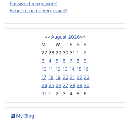
Passwort vergessen?
Benutzername vergessen?
«
<
August
2026
>
»
M
T
W
T
F
S
S
27
28
29
30
31
1
2
3
4
5
6
7
8
9
10
11
12
13
14
15
16
17
18
19
20
21
22
23
24
25
26
27
28
29
30
31
1
2
3
4
5
6
My Blog