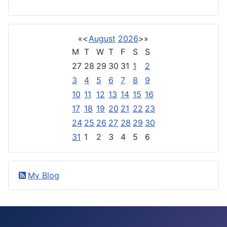
«
<
August
2026
>
»
M
T
W
T
F
S
S
27
28
29
30
31
1
2
3
4
5
6
7
8
9
10
11
12
13
14
15
16
17
18
19
20
21
22
23
24
25
26
27
28
29
30
31
1
2
3
4
5
6
My Blog