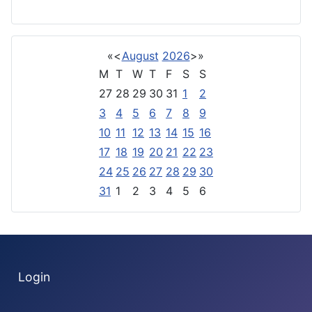
«
<
August
2026
>
»
M
T
W
T
F
S
S
27
28
29
30
31
1
2
3
4
5
6
7
8
9
10
11
12
13
14
15
16
17
18
19
20
21
22
23
24
25
26
27
28
29
30
31
1
2
3
4
5
6
Login