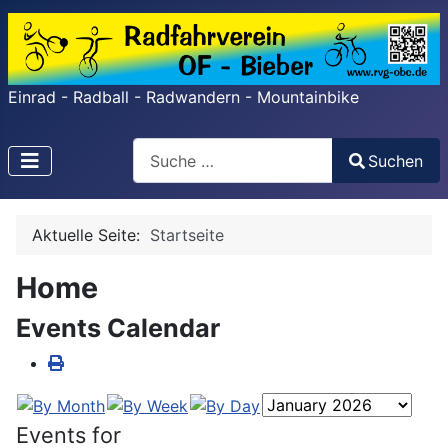
Einrad - Radball - Radwandern - Mountainbike
Search
Suchen
Type 2 or more characters for results.
Aktuelle Seite:
Startseite
Home
Events Calendar
Events for