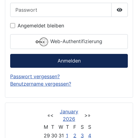
Passwort
Passwor
Angemeldet bleiben
Web-Authentifizierung
Anmelden
Passwort vergessen?
Benutzername vergessen?
January
«
<
>
»
2026
M
T
W
T
F
S
S
29
30
31
1
2
3
4