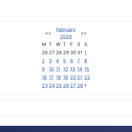
February
«
<
>
»
2026
M
T
W
T
F
S
S
26
27
28
29
30
31
1
2
3
4
5
6
7
8
9
10
11
12
13
14
15
16
17
18
19
20
21
22
23
24
25
26
27
28
1