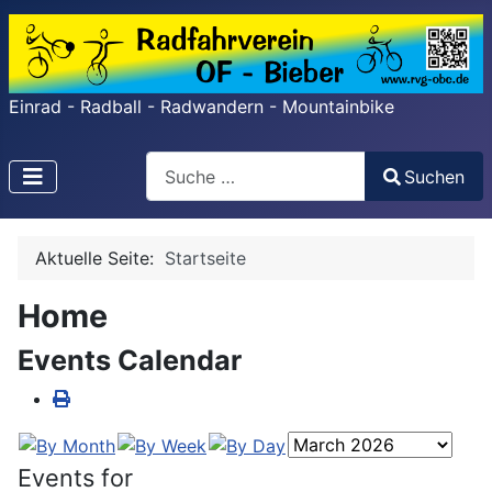
Einrad - Radball - Radwandern - Mountainbike
Search
Suchen
Type 2 or more characters for results.
Aktuelle Seite:
Startseite
Home
Events Calendar
Events for