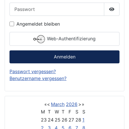
Passwort
Passwor
Angemeldet bleiben
Web-Authentifizierung
Anmelden
Passwort vergessen?
Benutzername vergessen?
«
<
March
2026
>
»
M
T
W
T
F
S
S
23
24
25
26
27
28
1
2
3
4
5
6
7
8