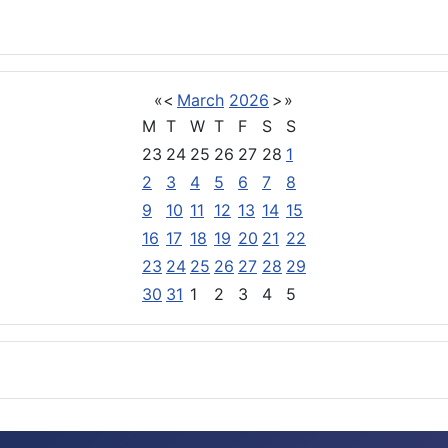
«
<
March
2026
>
»
M
T
W
T
F
S
S
23
24
25
26
27
28
1
2
3
4
5
6
7
8
9
10
11
12
13
14
15
16
17
18
19
20
21
22
23
24
25
26
27
28
29
30
31
1
2
3
4
5