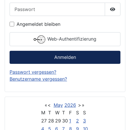
Passwort
Passwor
Angemeldet bleiben
Web-Authentifizierung
Anmelden
Passwort vergessen?
Benutzername vergessen?
«
<
May
2026
>
»
M
T
W
T
F
S
S
27
28
29
30
1
2
3
4
5
6
7
8
9
10