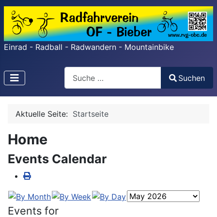
Einrad - Radball - Radwandern - Mountainbike
Search
Suchen
Type 2 or more characters for results.
Aktuelle Seite:
Startseite
Home
Events Calendar
Events for