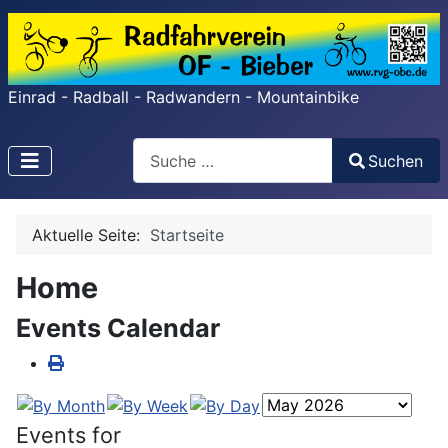
Einrad - Radball - Radwandern - Mountainbike
Search
Suchen
Type 2 or more characters for results.
Aktuelle Seite:
Startseite
Home
Events Calendar
Events for