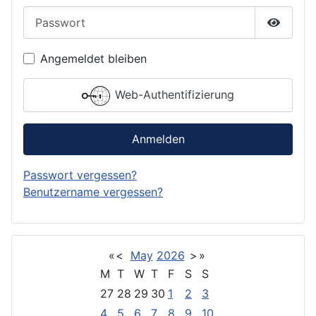
Passwort
Passwor
Angemeldet bleiben
Web-Authentifizierung
Anmelden
Passwort vergessen?
Benutzername vergessen?
«
<
May
2026
>
»
M
T
W
T
F
S
S
27
28
29
30
1
2
3
4
5
6
7
8
9
10